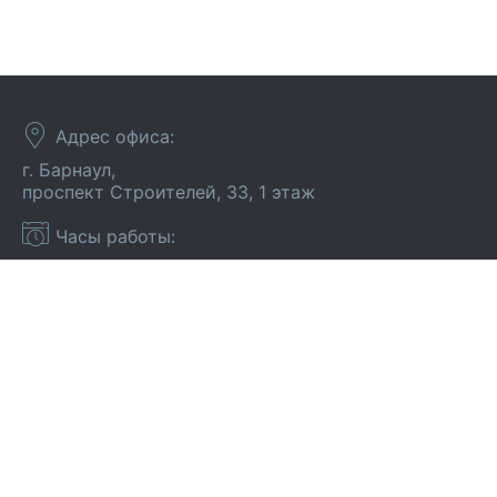
Адрес офиса:
г. Барнаул,
проспект Строителей, 33, 1 этаж
Часы работы:
с понедельника по пятницу с 08.00 до 20.00,
суббота и воскресение с 09.00 до 17.00
Все права защищены. 2018 г. При копировании
материалов ссылка на сайт обязательна.
Разработка сайта -
Продолжая использовать сайт, вы даёте согласие на обработку
файлов
cookie
и принимаете условия
Политики конфиденциальности